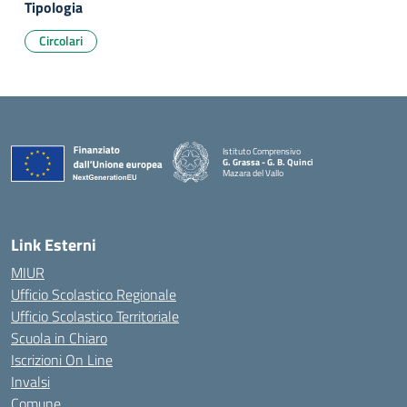
Tipologia
Circolari
Istituto Comprensivo
G. Grassa - G. B. Quinci
Mazara del Vallo
— Visita la pagina iniziale della scuola
Link Esterni
MIUR
Ufficio Scolastico Regionale
Ufficio Scolastico Territoriale
Scuola in Chiaro
Iscrizioni On Line
Invalsi
Comune