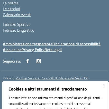
Le notizie
Le circolari
Calendario eventi
Indirizzo Sportivo
Indirizzo Linguistico
Amministrazione trasparente
Dichiarazione di accessibilità
Albo online
Privacy Policy
Note legali
Seguici su:
Indirizzo:
Via Luigi Vaccara, 25 – 91026 Mazara del Vallo (TP)
Centralino:
0923 908438
Email:
tpic843007@istruzione.it
Posta elettronica certificata (PEC):
Cookies e altri strumenti di tracciamento
tpic843007@pec.istruzione.it
Codice fiscale: 91036660818
Il nostro Istituto non utilizza strumenti di profilazione degli utenti -
Codice meccanografico:
tpic843007
sono utilizzati esclusivamente cookies tecnici necessari al
Codice Indice delle Pubbliche Amministrazioni (IPA): icggp