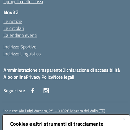
I progetti delle classi
Novità
Le notizie
Le circolari
Calendario eventi
Indirizzo Sportivo
Indirizzo Linguistico
Amministrazione trasparente
Dichiarazione di accessibilità
Albo online
Privacy Policy
Note legali
Seguici su:
Indirizzo:
Via Luigi Vaccara, 25 – 91026 Mazara del Vallo (TP)
Centralino:
0923 908438
Email:
tpic843007@istruzione.it
Posta elettronica certificata (PEC):
Cookies e altri strumenti di tracciamento
tpic843007@pec.istruzione.it