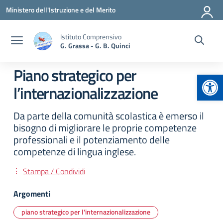
Vai ai contenuti
Vai al menu di navigazione
Vai al footer
Ministero dell'Istruzione e del Merito
Istituto Comprensivo
G. Grassa - G. B. Quinci
Piano strategico per
Apr
l’internazionalizzazione
Da parte della comunità scolastica è emerso il
bisogno di migliorare le proprie competenze
professionali e il potenziamento delle
competenze di lingua inglese.
Stampa / Condividi
Argomenti
piano strategico per l'internazionalizzazione