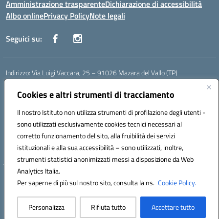
Amministrazione trasparente
Dichiarazione di accessibilità
Albo online
Privacy Policy
Note legali
Seguici su:
Indirizzo:
Via Luigi Vaccara, 25 – 91026 Mazara del Vallo (TP)
Centralino:
0923 908438
Email:
tpic843007@istruzione.it
Posta elettronica certificata (PEC):
Cookies e altri strumenti di tracciamento
tpic843007@pec.istruzione.it
Codice fiscale: 91036660818
Il nostro Istituto non utilizza strumenti di profilazione degli utenti -
Codice meccanografico:
tpic843007
sono utilizzati esclusivamente cookies tecnici necessari al
Codice Indice delle Pubbliche Amministrazioni (IPA): icggp
corretto funzionamento del sito, alla fruibilità dei servizi
Codice unico di fatturazione (CUF): UFYPS3
istituzionali e alla sua accessibilità – sono utilizzati, inoltre,
strumenti statistici anonimizzati messi a disposizione da Web
Analytics Italia.
Hosting & Powered by 3D Solution S.r.l.
Per saperne di più sul nostro sito, consulta la ns.
Cookie Policy.
Concept & Design by Designers Italia
Personalizza
Rifiuta tutto
Accettare tutto