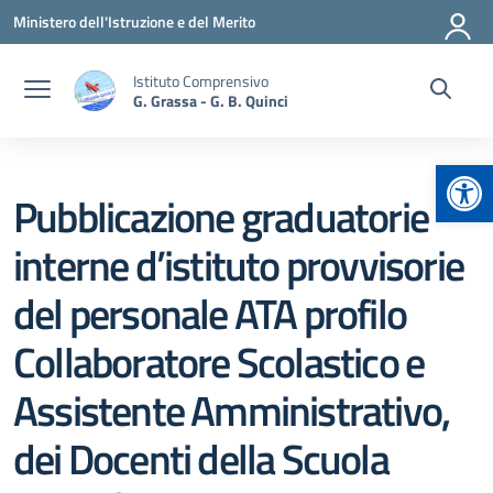
Vai ai contenuti
Vai al menu di navigazione
Vai al footer
Ministero dell'Istruzione e del Merito
Istituto Comprensivo
G. Grassa - G. B. Quinci
Apr
Pubblicazione graduatorie
interne d’istituto provvisorie
del personale ATA profilo
Collaboratore Scolastico e
Assistente Amministrativo,
dei Docenti della Scuola