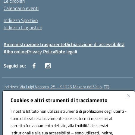
Le circolari
Calendario eventi
Indirizzo Sportivo
Indirizzo Linguistico
Amministrazione trasparente
Dichiarazione di accessibilità
Albo online
Privacy Policy
Note legali
Seguici su:
Indirizzo:
Via Luigi Vaccara, 25 – 91026 Mazara del Vallo (TP)
Centralino:
0923 908438
Email:
tpic843007@istruzione.it
Posta elettronica certificata (PEC):
Cookies e altri strumenti di tracciamento
tpic843007@pec.istruzione.it
Codice fiscale: 91036660818
Il nostro Istituto non utilizza strumenti di profilazione degli utenti -
Codice meccanografico:
tpic843007
sono utilizzati esclusivamente cookies tecnici necessari al
Codice Indice delle Pubbliche Amministrazioni (IPA): icggp
corretto funzionamento del sito, alla fruibilità dei servizi
Codice unico di fatturazione (CUF): UFYPS3
istituzionali e alla sua accessibilità – sono utilizzati, inoltre,