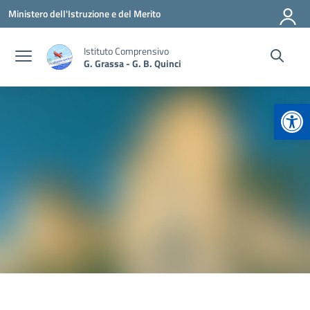
Vai ai contenuti
Vai al menu di navigazione
Vai al footer
Ministero dell'Istruzione e del Merito
Istituto Comprensivo
G. Grassa - G. B. Quinci
Apr