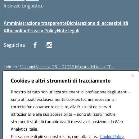
Indirizzo Linguistico
Amministrazione trasparente
Dichiarazione di accessibilità
Albo online
Privacy Policy
Note legali
Seguici su:
Indirizzo:
Via Luigi Vaccara, 25 – 91026 Mazara del Vallo (TP)
Centralino:
0923 908438
Email:
tpic843007@istruzione.it
Posta elettronica certificata (PEC):
Cookies e altri strumenti di tracciamento
tpic843007@pec.istruzione.it
Codice fiscale: 91036660818
Il nostro Istituto non utilizza strumenti di profilazione degli utenti -
Codice meccanografico:
tpic843007
sono utilizzati esclusivamente cookies tecnici necessari al
Codice Indice delle Pubbliche Amministrazioni (IPA): icggp
corretto funzionamento del sito, alla fruibilità dei servizi
Codice unico di fatturazione (CUF): UFYPS3
istituzionali e alla sua accessibilità – sono utilizzati, inoltre,
strumenti statistici anonimizzati messi a disposizione da Web
Analytics Italia.
Hosting & Powered by 3D Solution S.r.l.
Per saperne di più sul nostro sito, consulta la ns.
Cookie Policy.