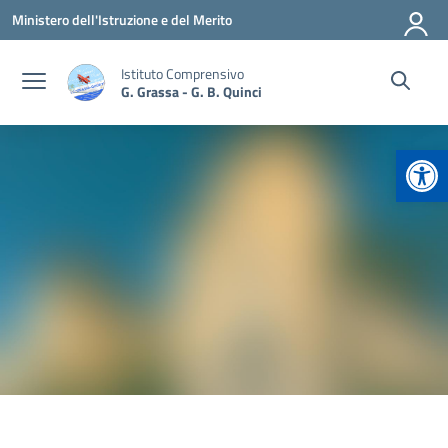
Vai ai contenuti
Vai al menu di navigazione
Vai al footer
Ministero dell'Istruzione e del Merito
Istituto Comprensivo
G. Grassa - G. B. Quinci
Apr