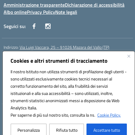
Amministrazione trasparente
Dichiarazione di accessibilità
Albo online
Privacy Policy
Note legali
Seguici su:
Indirizzo:
Via Luigi Vaccara, 25 – 91026 Mazara del Vallo (TP)
Centralino:
0923 908438
Email:
tpic843007@istruzione.it
Posta elettronica certificata (PEC):
Cookies e altri strumenti di tracciamento
tpic843007@pec.istruzione.it
Codice fiscale: 91036660818
Il nostro Istituto non utilizza strumenti di profilazione degli utenti -
Codice meccanografico:
tpic843007
sono utilizzati esclusivamente cookies tecnici necessari al
Codice Indice delle Pubbliche Amministrazioni (IPA): icggp
corretto funzionamento del sito, alla fruibilità dei servizi
Codice unico di fatturazione (CUF): UFYPS3
istituzionali e alla sua accessibilità – sono utilizzati, inoltre,
strumenti statistici anonimizzati messi a disposizione da Web
Analytics Italia.
Hosting & Powered by 3D Solution S.r.l.
Per saperne di più sul nostro sito, consulta la ns.
Cookie Policy.
Concept & Design by Designers Italia
Personalizza
Rifiuta tutto
Accettare tutto