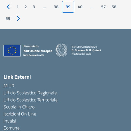
1
2
3
…
38
39
40
…
57
58
Pagina precedente
59
Pagina successiva
Istituto Comprensivo
G. Grassa - G. B. Quinci
Mazara del Vallo
— Visita la pagina iniziale della scuola
Link Esterni
MIUR
Ufficio Scolastico Regionale
Ufficio Scolastico Territoriale
Scuola in Chiaro
Iscrizioni On Line
Invalsi
Comune