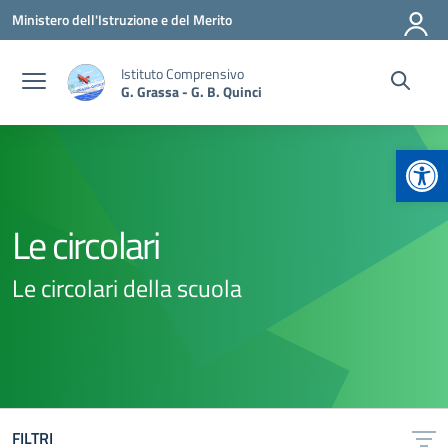
Vai ai contenuti
Vai al menu di navigazione
Vai al footer
Ministero dell'Istruzione e del Merito
Istituto Comprensivo
G. Grassa - G. B. Quinci
Apr
Le circolari
Le circolari della scuola
FILTRI