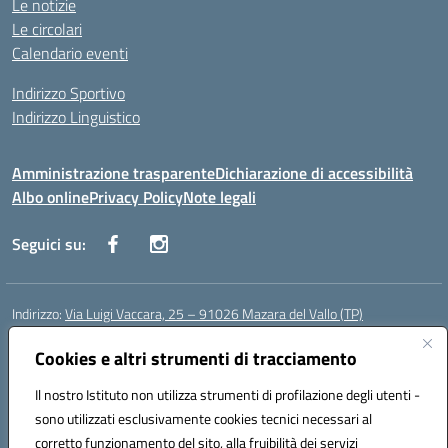
Le notizie
Le circolari
Calendario eventi
Indirizzo Sportivo
Indirizzo Linguistico
Amministrazione trasparente
Dichiarazione di accessibilità
Albo online
Privacy Policy
Note legali
Seguici su:
Indirizzo:
Via Luigi Vaccara, 25 – 91026 Mazara del Vallo (TP)
Centralino:
0923 908438
Email:
tpic843007@istruzione.it
Posta elettronica certificata (PEC):
Cookies e altri strumenti di tracciamento
tpic843007@pec.istruzione.it
Codice fiscale: 91036660818
Il nostro Istituto non utilizza strumenti di profilazione degli utenti -
Codice meccanografico:
tpic843007
sono utilizzati esclusivamente cookies tecnici necessari al
Codice Indice delle Pubbliche Amministrazioni (IPA): icggp
corretto funzionamento del sito, alla fruibilità dei servizi