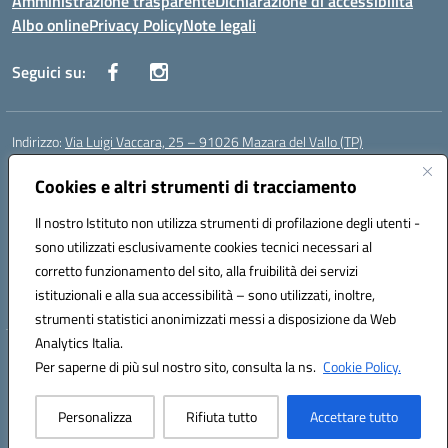
Amministrazione trasparente
Dichiarazione di accessibilità
Albo online
Privacy Policy
Note legali
Seguici su:
Indirizzo:
Via Luigi Vaccara, 25 – 91026 Mazara del Vallo (TP)
Centralino:
0923 908438
Email:
tpic843007@istruzione.it
Posta elettronica certificata (PEC):
tpic843007@pec.istruzione.it
Cookies e altri strumenti di tracciamento
Codice fiscale: 91036660818
Il nostro Istituto non utilizza strumenti di profilazione degli utenti -
Codice meccanografico:
tpic843007
sono utilizzati esclusivamente cookies tecnici necessari al
Codice Indice delle Pubbliche Amministrazioni (IPA): icggp
corretto funzionamento del sito, alla fruibilità dei servizi
Codice unico di fatturazione (CUF): UFYPS3
istituzionali e alla sua accessibilità – sono utilizzati, inoltre,
strumenti statistici anonimizzati messi a disposizione da Web
Analytics Italia.
Hosting & Powered by 3D Solution S.r.l.
Per saperne di più sul nostro sito, consulta la ns.
Cookie Policy.
Concept & Design by Designers Italia
Personalizza
Rifiuta tutto
Accettare tutto