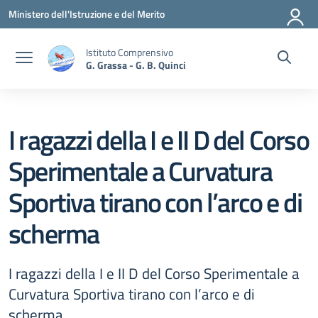
Vai ai contenuti
Vai al menu di navigazione
Vai al footer
Ministero dell'Istruzione e del Merito
Istituto Comprensivo
G. Grassa - G. B. Quinci
I ragazzi della I e II D del Corso
Sperimentale a Curvatura
Sportiva tirano con l’arco e di
scherma
I ragazzi della I e II D del Corso Sperimentale a
Curvatura Sportiva tirano con l’arco e di
scherma