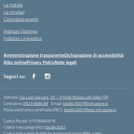
Le notizie
Le circolari
Calendario eventi
Indirizzo Sportivo
Indirizzo Linguistico
Amministrazione trasparente
Dichiarazione di accessibilità
Albo online
Privacy Policy
Note legali
Seguici su:
Indirizzo:
Via Luigi Vaccara, 25 – 91026 Mazara del Vallo (TP)
Centralino:
0923 908438
Email:
tpic843007@istruzione.it
Posta elettronica certificata (PEC):
tpic843007@pec.istruzione.it
Codice fiscale: 91036660818
Codice meccanografico:
tpic843007
Codice Indice delle Pubbliche Amministrazioni (IPA): icggp