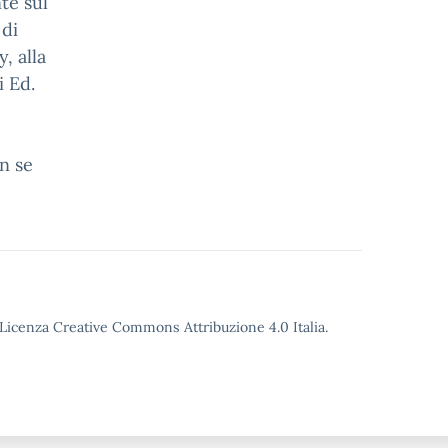
te sul
 di
, alla
i Ed.
i
n se
o Licenza Creative Commons Attribuzione 4.0 Italia.