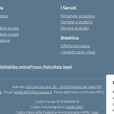
la
I Servizi
zione
Personale scolastico
Famiglie e studenti
della scuola
Percorsi di studio
della scuola
Didattica
azione
Offerta formativa
I progetti delle classi
bilità
Albo online
Privacy Policy
Note legali
Indirizzo:
Via Luigi Vaccara, 25 – 91026 Mazara del Vallo (TP)
8
Email:
tpic843007@istruzione.it
Posta elettronica certificata (PEC):
tpic8
Codice fiscale: 91036660818
Codice meccanografico:
tpic843007
Codice Indice delle Pubbliche Amministrazioni (IPA): icggp