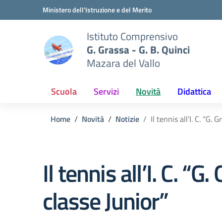
Vai ai contenuti
Vai al menu di navigazione
Vai al footer
Ministero dell'Istruzione e del Merito
Istituto Comprensivo
G. Grassa - G. B. Quinci
Mazara del Vallo
Scuola
Servizi
Novità
Didattica
Home
Novità
Notizie
Il tennis all’I. C. “G
Il tennis all’I. C. “
classe Junior”