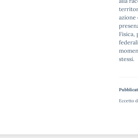
alla ra
territo
azione d
presenz
Fisica,
federal
momenti
stessi.
Pubblicat
Eccetto d