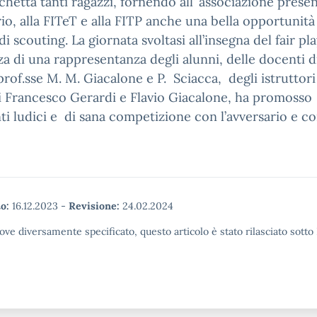
cchetta tanti ragazzi, fornendo all’ associazione presen
rio, alla FITeT e alla FITP anche una bella opportunità
i scouting. La giornata svoltasi all’insegna del fair play
a di una rappresentanza degli alunni, delle docenti d
 prof.sse M. M. Giacalone e P. Sciacca, degli istruttor
i Francesco Gerardi e Flavio Giacalone, ha promosso
 ludici e di sana competizione con l’avversario e co
o:
16.12.2023
-
Revisione:
24.02.2024
ove diversamente specificato, questo articolo è stato rilasciato sott