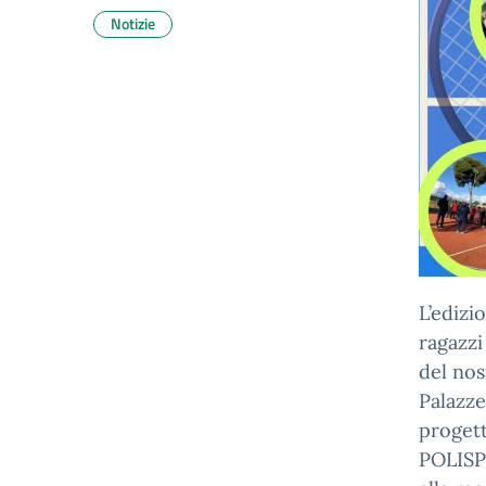
Notizie
L’edizi
ragazzi
del nos
Palazze
progett
POLISP