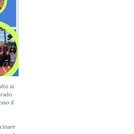
lto ai
Grado
sso il
cinare