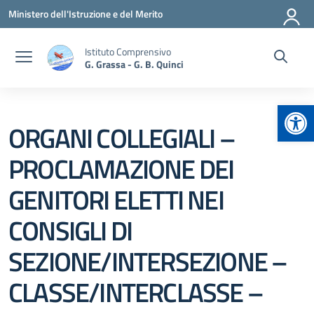
Vai ai contenuti
Vai al menu di navigazione
Vai al footer
Ministero dell'Istruzione e del Merito
Istituto Comprensivo
G. Grassa - G. B. Quinci
Apr
ORGANI COLLEGIALI –
PROCLAMAZIONE DEI
GENITORI ELETTI NEI
CONSIGLI DI
SEZIONE/INTERSEZIONE –
CLASSE/INTERCLASSE –