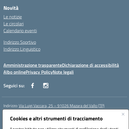
Novità
Le notizie
Le circolari
Calendario eventi
Indirizzo Sportivo
Indirizzo Linguistico
Amministrazione trasparente
Dichiarazione di accessibilità
Albo online
Privacy Policy
Note legali
Seguici su:
Indirizzo:
Via Luigi Vaccara, 25 – 91026 Mazara del Vallo (TP)
Centralino:
0923 908438
Email:
tpic843007@istruzione.it
Posta elettronica certificata (PEC):
Cookies e altri strumenti di tracciamento
tpic843007@pec.istruzione.it
Codice fiscale: 91036660818
Il nostro Istituto non utilizza strumenti di profilazione degli utenti -