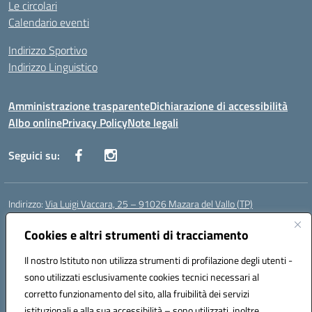
Le circolari
Calendario eventi
Indirizzo Sportivo
Indirizzo Linguistico
Amministrazione trasparente
Dichiarazione di accessibilità
Albo online
Privacy Policy
Note legali
Seguici su:
Indirizzo:
Via Luigi Vaccara, 25 – 91026 Mazara del Vallo (TP)
Centralino:
0923 908438
Email:
tpic843007@istruzione.it
Posta elettronica certificata (PEC):
Cookies e altri strumenti di tracciamento
tpic843007@pec.istruzione.it
Codice fiscale: 91036660818
Il nostro Istituto non utilizza strumenti di profilazione degli utenti -
Codice meccanografico:
tpic843007
sono utilizzati esclusivamente cookies tecnici necessari al
Codice Indice delle Pubbliche Amministrazioni (IPA): icggp
corretto funzionamento del sito, alla fruibilità dei servizi
Codice unico di fatturazione (CUF): UFYPS3
istituzionali e alla sua accessibilità – sono utilizzati, inoltre,