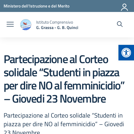
Vai ai contenuti
Vai al menu di navigazione
Vai al footer
Ministero dell'Istruzione e del Merito
Istituto Comprensivo
G. Grassa - G. B. Quinci
Apr
Partecipazione al Corteo
solidale “Studenti in piazza
per dire NO al femminicidio”
– Giovedi 23 Novembre
Partecipazione al Corteo solidale “Studenti in
piazza per dire NO al femminicidio” – Giovedi
23 Novembre