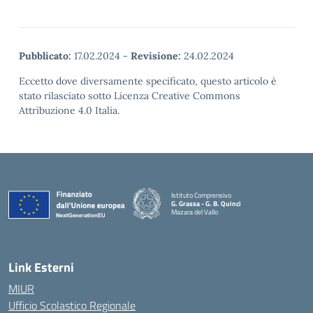
Pubblicato:
17.02.2024
-
Revisione:
24.02.2024
Eccetto dove diversamente specificato, questo articolo è
stato rilasciato sotto Licenza Creative Commons
Attribuzione 4.0 Italia.
Istituto Comprensivo
G. Grassa - G. B. Quinci
Mazara del Vallo
— Visita la pagina iniziale della scuola
Link Esterni
MIUR
Ufficio Scolastico Regionale